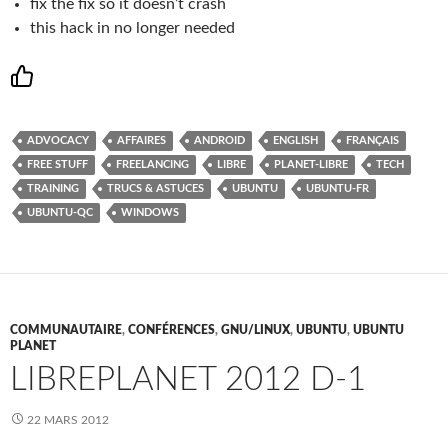
fix the fix so it doesn’t crash
this hack in no longer needed
ADVOCACY
AFFAIRES
ANDROID
ENGLISH
FRANÇAIS
FREE STUFF
FREELANCING
LIBRE
PLANET-LIBRE
TECH
TRAINING
TRUCS & ASTUCES
UBUNTU
UBUNTU-FR
UBUNTU-QC
WINDOWS
COMMUNAUTAIRE
,
CONFÉRENCES
,
GNU/LINUX
,
UBUNTU
,
UBUNTU
PLANET
LIBREPLANET 2012 D-1
22 MARS 2012