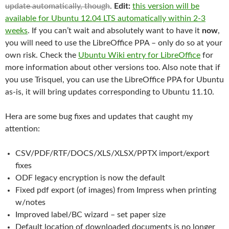
update automatically, though
.
Edit:
this version will be
available for Ubuntu 12.04 LTS automatically within 2-3
weeks
. If you can’t wait and absolutely want to have it
now
,
you will need to use the LibreOffice PPA – only do so at your
own risk. Check the
Ubuntu Wiki entry for LibreOffice
for
more information about other versions too. Also note that if
you use Trisquel, you can use the LibreOffice PPA for Ubuntu
as-is, it will bring updates corresponding to Ubuntu 11.10.
Hera are some bug fixes and updates that caught my
attention:
CSV/PDF/RTF/DOCS/XLS/XLSX/PPTX import/export
fixes
ODF legacy encryption is now the default
Fixed pdf export (of images) from Impress when printing
w/notes
Improved label/BC wizard – set paper size
Default location of downloaded documents is no longer