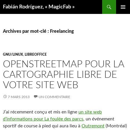
Aller
Recherche
Fabián Rodríguez, « MagicFab »
au
MENU
contenu
PRINCIP
Archives par mot-clé : Freelancing
GNU/LINUX
,
LIBREOFFICE
OPENSTREETMAP POUR LA
CARTOGRAPHIE LIBRE DE
VOTRE SITE WEB
7 MARS 2013
UN COMMENTAIRE
J’ai récemment conçu et mis en ligne
un site web
d’informations pour La foulée des parcs
, un événement
sportif de course à pied qui aura lieu à
Outremont
(Montréal)