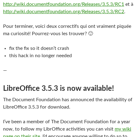
http://wiki.documentfoundation.org/Releases/3.5.3/RC1
et à
http://wiki.documentfoundation.org/Releases/3.5.3/RC2
.
Pour terminer, voici deux correctifs qui ont vraiment piquée
ma curiosité! Pourrez-vous les trouver? 🙂
fix the fix so it doesn’t crash
this hack in no longer needed
—
LibreOffice 3.5.3 is now available!
The Document Foundation has announced the availability of
LibreOffice 3.5.3 for download.
I’ve been a member of The Document Foundation for a year
now, to follow my LibrOffice activities you can visit
my wiki
page on their site
. I’d encourage anyone willing to do so to