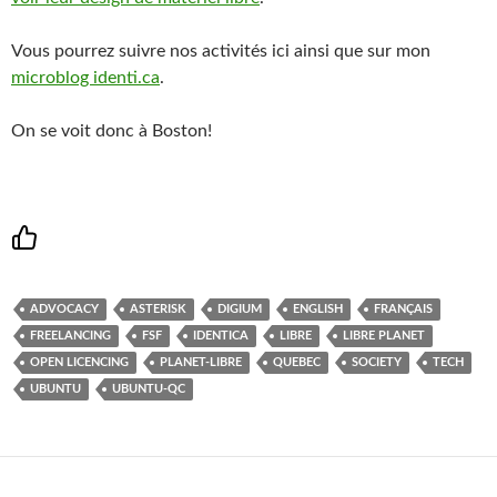
Vous pourrez suivre nos activités ici ainsi que sur mon
microblog identi.ca
.
On se voit donc à Boston!
ADVOCACY
ASTERISK
DIGIUM
ENGLISH
FRANÇAIS
FREELANCING
FSF
IDENTICA
LIBRE
LIBRE PLANET
OPEN LICENCING
PLANET-LIBRE
QUEBEC
SOCIETY
TECH
UBUNTU
UBUNTU-QC