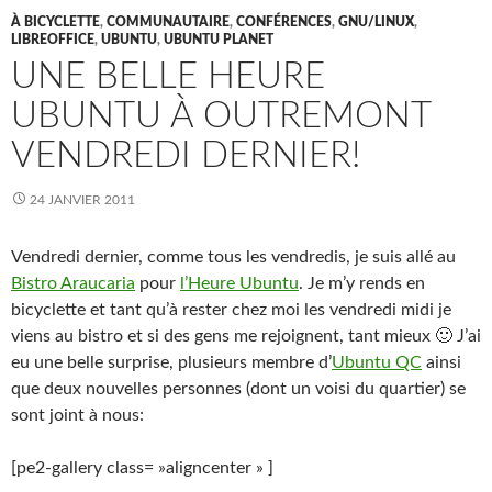
À BICYCLETTE
,
COMMUNAUTAIRE
,
CONFÉRENCES
,
GNU/LINUX
,
LIBREOFFICE
,
UBUNTU
,
UBUNTU PLANET
UNE BELLE HEURE
UBUNTU À OUTREMONT
VENDREDI DERNIER!
24 JANVIER 2011
Vendredi dernier, comme tous les vendredis, je suis allé au
Bistro Araucaria
pour
l’Heure Ubuntu
. Je m’y rends en
bicyclette et tant qu’à rester chez moi les vendredi midi je
viens au bistro et si des gens me rejoignent, tant mieux 🙂 J’ai
eu une belle surprise, plusieurs membre d’
Ubuntu QC
ainsi
que deux nouvelles personnes (dont un voisi du quartier) se
sont joint à nous:
[pe2-gallery class= »aligncenter » ]