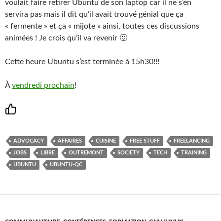
voulait faire retirer Ubuntu de son laptop car il ne s’en
servira pas mais il dit qu’il avait trouvé génial que ça
« fermente » et ça « mijote » ainsi, toutes ces discussions
animées ! Je crois qu’il va revenir 🙂
Cette heure Ubuntu s’est terminée à 15h30!!!
À
vendredi prochain
!
ADVOCACY
AFFAIRES
CUISINE
FREE STUFF
FREELANCING
JOBS
LIBRE
OUTREMONT
SOCIETY
TECH
TRAINING
UBUNTU
UBUNTU-QC