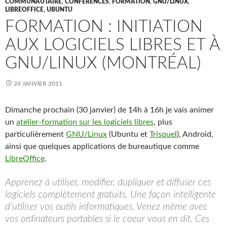
COMMUNAUTAIRE
,
CONFÉRENCES
,
FORMATION
,
GNU/LINUX
,
LIBREOFFICE
,
UBUNTU
FORMATION : INITIATION
AUX LOGICIELS LIBRES ET À
GNU/LINUX (MONTRÉAL)
24 JANVIER 2011
Dimanche prochain (30 janvier) de 14h à 16h je vais animer
un
atelier-formation sur les logiciels libres
, plus
particulièrement
GNU/Linux
(Ubuntu et
Trisquel
), Android,
ainsi que quelques applications de bureautique comme
LibreOffice
.
Apprenez à utiliser, modifier, dupliquer et diffuser ces
logiciels complètement gratuits. Une façon intelligente
d’utiliser vos outils informatiques. Venez même avec
vos ordinateurs portables si le coeur vous en dit. Ces