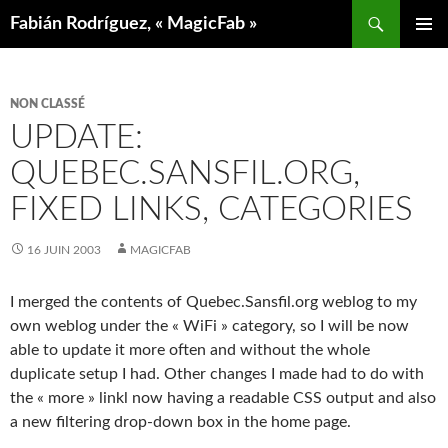
Aller
Recherche
Fabián Rodríguez, « MagicFab »
au
MENU
contenu
PRINCIP
NON CLASSÉ
UPDATE:
QUEBEC.SANSFIL.ORG,
FIXED LINKS, CATEGORIES
16 JUIN 2003
MAGICFAB
I merged the contents of Quebec.Sansfil.org weblog to my
own weblog under the « WiFi » category, so I will be now
able to update it more often and without the whole
duplicate setup I had. Other changes I made had to do with
the « more » linkl now having a readable CSS output and also
a new filtering drop-down box in the home page.