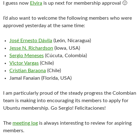
I guess now
Elvira
is up next for membership approval 🙂
I’d also want to welcome the following members who were
approved yesterday at the same time:
José Ernesto Dávila
(León, Nicaragua)
Jesse N. Richardson
(Iowa, USA)
Sergio Meneses
(Cúcuta, Colombia)
Victor Vargas
(Chile)
Cristian Baraona
(Chile)
Jamal Fanaian (Florida, USA)
I am particularly proud of the steady progress the Colombian
team is making into encouraging its members to apply for
Ubuntu membership. Go Sergio! Felicitaciones!
The
meeting log
is always interesting to review for aspiring
members.