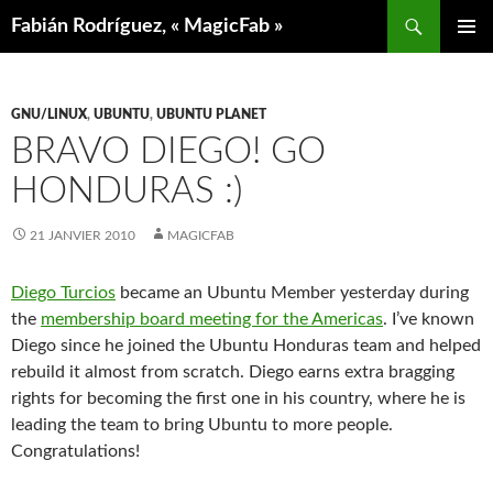
Aller
Recherche
Fabián Rodríguez, « MagicFab »
au
MENU
contenu
PRINCIP
GNU/LINUX
,
UBUNTU
,
UBUNTU PLANET
BRAVO DIEGO! GO
HONDURAS :)
21 JANVIER 2010
MAGICFAB
Diego Turcios
became an Ubuntu Member yesterday during
the
membership board meeting for the Americas
. I’ve known
Diego since he joined the Ubuntu Honduras team and helped
rebuild it almost from scratch. Diego earns extra bragging
rights for becoming the first one in his country, where he is
leading the team to bring Ubuntu to more people.
Congratulations!