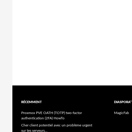
RÉCEMMENT
DIASPORA*
Proxmox PVE OATH (TOTP) two-factor
MagicFab
authentication (2FA) HowTo
Cher client potentiel avec un problème urgent
sur tes serveurs…