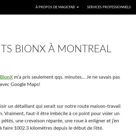
ALLER AU CONTENU
À PROPOS DE MAGICFAB
SERVICES PROFESSIONNELS
NTS BIONX À MONTREAL
BionX
m’a pris seulement qqs. minutes… Je ne savais pas
si avec Google Maps!
ir un détaillant qui serait sur notre route maison-travail
on. Vraiment, faut-il être imbécile à ce point pour voler un
s pêtés, une crevaison réparée, une roue à enligner et j’en
i à faire 1002.3 kilomètres depuis le début de l’été.