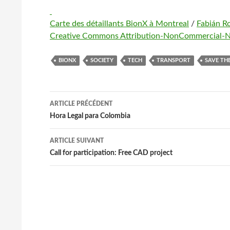
Carte des détaillants BionX à Montreal
/
Fabián R
Creative Commons Attribution-NonCommercial-
BIONX
SOCIETY
TECH
TRANSPORT
SAVE TH
ARTICLE PRÉCÉDENT
Navigation
Hora Legal para Colombia
des
ARTICLE SUIVANT
articles
Call for participation: Free CAD project