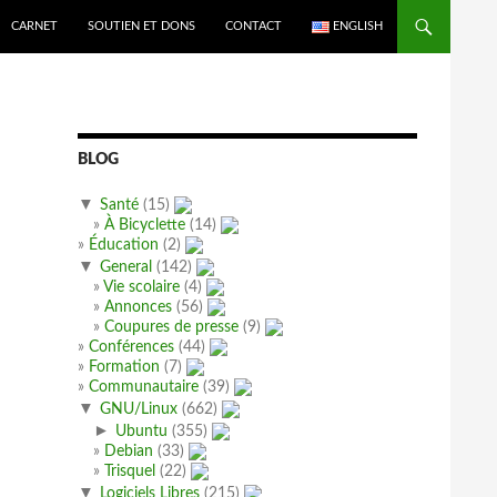
CARNET
SOUTIEN ET DONS
CONTACT
ENGLISH
BLOG
▼
Santé
(15)
À Bicyclette
(14)
Éducation
(2)
▼
General
(142)
Vie scolaire
(4)
Annonces
(56)
Coupures de presse
(9)
Conférences
(44)
Formation
(7)
Communautaire
(39)
▼
GNU/Linux
(662)
►
Ubuntu
(355)
Debian
(33)
Trisquel
(22)
▼
Logiciels Libres
(215)