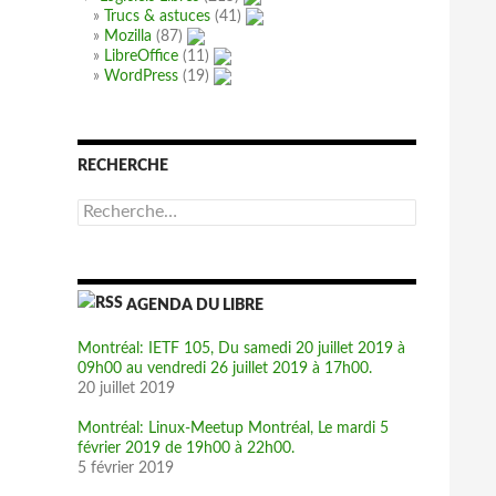
Trucs & astuces
(41)
Mozilla
(87)
LibreOffice
(11)
WordPress
(19)
RECHERCHE
R
e
c
h
e
AGENDA DU LIBRE
r
c
h
Montréal: IETF 105, Du samedi 20 juillet 2019 à
e
09h00 au vendredi 26 juillet 2019 à 17h00.
r
20 juillet 2019
:
Montréal: Linux-Meetup Montréal, Le mardi 5
février 2019 de 19h00 à 22h00.
5 février 2019