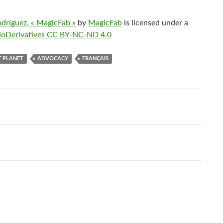
odríguez, « MagicFab »
by
MagicFab
is licensed under a
NoDerivatives CC BY-NC-ND 4.0
E PLANET
ADVOCACY
FRANÇAIS