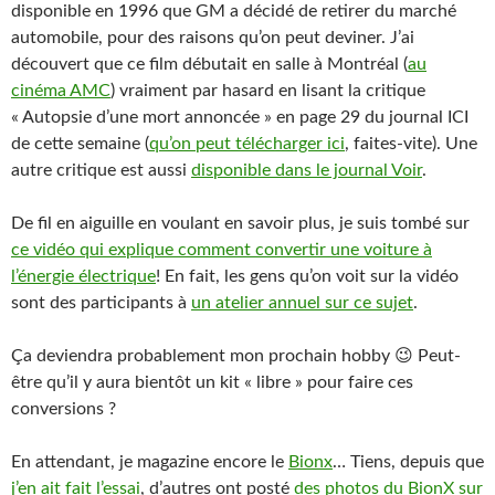
disponible en 1996 que GM a décidé de retirer du marché
automobile, pour des raisons qu’on peut deviner. J’ai
découvert que ce film débutait en salle à Montréal (
au
cinéma AMC
) vraiment par hasard en lisant la critique
« Autopsie d’une mort annoncée » en page 29 du journal ICI
de cette semaine (
qu’on peut télécharger ici
, faites-vite). Une
autre critique est aussi
disponible dans le journal Voir
.
De fil en aiguille en voulant en savoir plus, je suis tombé sur
ce vidéo qui explique comment convertir une voiture à
l’énergie électrique
! En fait, les gens qu’on voit sur la vidéo
sont des participants à
un atelier annuel sur ce sujet
.
Ça deviendra probablement mon prochain hobby 😉 Peut-
être qu’il y aura bientôt un kit « libre » pour faire ces
conversions ?
En attendant, je magazine encore le
Bionx
… Tiens, depuis que
j’en ait fait l’essai
, d’autres ont posté
des photos du BionX sur