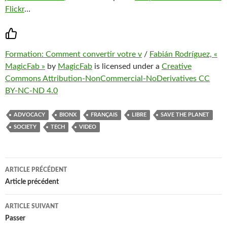
Flickr
…
Formation: Comment convertir votre v
/
Fabián Rodríguez, «
MagicFab »
by
MagicFab
is licensed under a
Creative
Commons Attribution-NonCommercial-NoDerivatives CC
BY-NC-ND 4.0
ADVOCACY
BIONX
FRANÇAIS
LIBRE
SAVE THE PLANET
SOCIETY
TECH
VIDEO
Navigation
ARTICLE PRÉCÉDENT
des
Article précédent
articles
ARTICLE SUIVANT
Passer