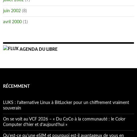
juillet 2002
(7)
juin 2002
(8)
avril 2000
(1)
AGENDA DU LIBRE
RÉCEMMENT
LUKS : l’alternative Linux à BitLocker pour un chiffrement vraiment
souverain
On se voit au VCF 2026 – « Du CoCo à la communauté : le Color
Computer d’hier et d’aujourd’hui »
Qu’est-ce qu’une eSIM et pourquoi est-il avantageux de vous en