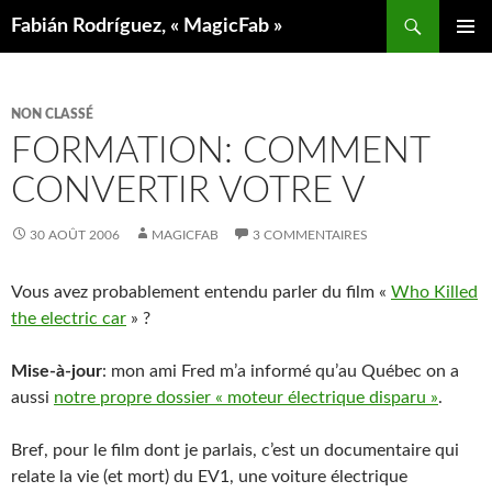
Aller
Recherche
Fabián Rodríguez, « MagicFab »
au
MENU
contenu
PRINCIP
NON CLASSÉ
FORMATION: COMMENT
CONVERTIR VOTRE V
30 AOÛT 2006
MAGICFAB
3 COMMENTAIRES
Vous avez probablement entendu parler du film «
Who Killed
the electric car
» ?
Mise-à-jour
: mon ami Fred m’a informé qu’au Québec on a
aussi
notre propre dossier « moteur électrique disparu »
.
Bref, pour le film dont je parlais, c’est un documentaire qui
relate la vie (et mort) du EV1, une voiture électrique