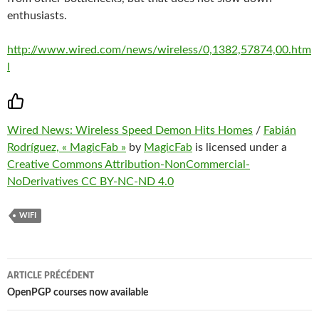
enthusiasts.
http://www.wired.com/news/wireless/0,1382,57874,00.htm
l
Wired News: Wireless Speed Demon Hits Homes
/
Fabián
Rodríguez, « MagicFab »
by
MagicFab
is licensed under a
Creative Commons Attribution-NonCommercial-
NoDerivatives CC BY-NC-ND 4.0
WIFI
Navigation
ARTICLE PRÉCÉDENT
des
OpenPGP courses now available