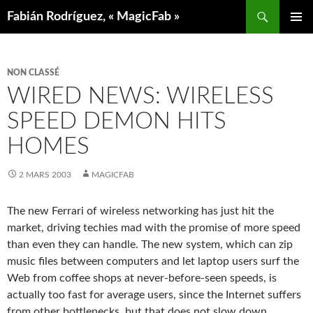
Aller
Recherche
Fabián Rodríguez, « MagicFab »
au
MENU
contenu
PRINCIP
NON CLASSÉ
WIRED NEWS: WIRELESS
SPEED DEMON HITS
HOMES
2 MARS 2003
MAGICFAB
The new Ferrari of wireless networking has just hit the
market, driving techies mad with the promise of more speed
than even they can handle. The new system, which can zip
music files between computers and let laptop users surf the
Web from coffee shops at never-before-seen speeds, is
actually too fast for average users, since the Internet suffers
from other bottlenecks, but that does not slow down