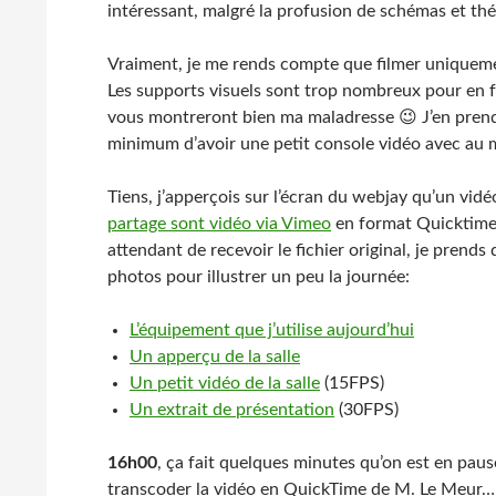
intéressant, malgré la profusion de schémas et thé
Vraiment, je me rends compte que filmer uniquemen
Les supports visuels sont trop nombreux pour en f
vous montreront bien ma maladresse 😉 J’en prends
minimum d’avoir une petit console vidéo avec au m
Tiens, j’apperçois sur l’écran du webjay qu’un vid
partage sont vidéo via Vimeo
en format Quicktime n
attendant de recevoir le fichier original, je prends
photos pour illustrer un peu la journée:
L’équipement que j’utilise aujourd’hui
Un apperçu de la salle
Un petit vidéo de la salle
(15FPS)
Un extrait de présentation
(30FPS)
16h00
, ça fait quelques minutes qu’on est en pau
transcoder la vidéo en QuickTime de M. Le Meur