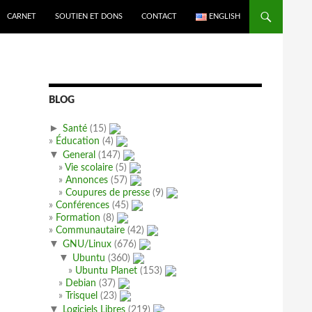
CARNET
SOUTIEN ET DONS
CONTACT
ENGLISH
BLOG
►
Santé
(15)
Éducation
(4)
▼
General
(147)
Vie scolaire
(5)
Annonces
(57)
Coupures de presse
(9)
Conférences
(45)
Formation
(8)
Communautaire
(42)
▼
GNU/Linux
(676)
▼
Ubuntu
(360)
Ubuntu Planet
(153)
Debian
(37)
Trisquel
(23)
▼
Logiciels Libres
(219)