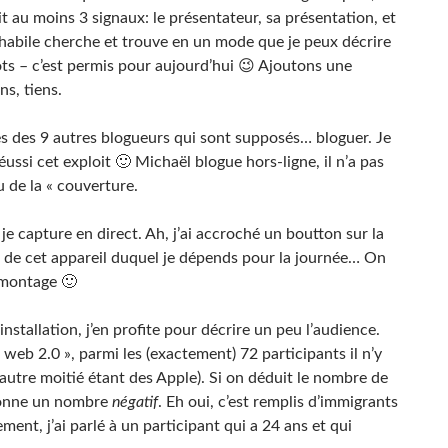
it au moins 3 signaux: le présentateur, sa présentation, et
 habile cherche et trouve en un mode que je peux décrire
ots – c’est permis pour aujourd’hui 😉 Ajoutons une
s, tiens.
tes des 9 autres blogueurs qui sont supposés… bloguer. Je
ssi cet exploit 🙂 Michaël blogue hors-ligne, il n’a pas
u de la « couverture.
e capture en direct. Ah, j’ai accroché un boutton sur la
 de cet appareil duquel je dépends pour la journée… On
 montage 🙂
nstallation, j’en profite pour décrire un peu l’audience.
web 2.0 », parmi les (exactement) 72 participants il n’y
’autre moitié étant des Apple). Si on déduit le nombre de
donne un nombre
négatif
. Eh oui, c’est remplis d’immigrants
ment, j’ai parlé à un participant qui a 24 ans et qui