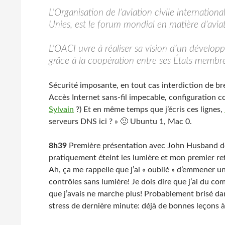
L’Organisation de l’aviation civile internation
Unies, est le forum mondial en matière d’aviati
L’OACI uvre à réaliser sa vision d’un développe
grâce à la coopération entre ses États membre
Sécurité imposante, en tout cas interdiction de bre
Accès Internet sans-fil impecable, configuration 
Sylvain
?) Et en même temps que j’écris ces lignes,
serveurs DNS ici ? » 🙂 Ubuntu 1, Mac 0.
8h39
Première présentation avec John Husband d
pratiquement éteint les lumière et mon premier ref
Ah, ça me rappelle que j’ai « oublié » d’emmener u
contrôles sans lumière! Je dois dire que j’ai du c
que j’avais ne marche plus! Probablement brisé da
stress de dernière minute: déjà de bonnes leçons