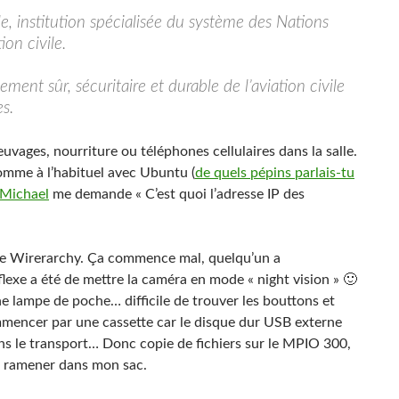
ale, institution spécialisée du système des Nations
on civile.
ment sûr, sécuritaire et durable de l’aviation civile
s.
uvages, nourriture ou téléphones cellulaires dans la salle.
comme à l’habituel avec Ubuntu (
de quels pépins parlais-tu
Michael
me demande « C’est quoi l’adresse IP des
e Wirerarchy. Ça commence mal, quelqu’un a
lexe a été de mettre la caméra en mode « night vision » 🙂
ne lampe de poche… difficile de trouver les bouttons et
ommencer par une cassette car le disque dur USB externe
ns le transport… Donc copie de fichiers sur le MPIO 300,
 à ramener dans mon sac.