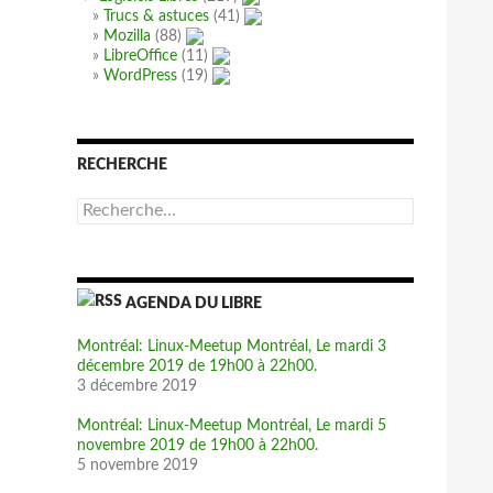
Trucs & astuces
(41)
Mozilla
(88)
LibreOffice
(11)
WordPress
(19)
RECHERCHE
R
e
c
h
e
AGENDA DU LIBRE
r
c
h
Montréal: Linux-Meetup Montréal, Le mardi 3
e
décembre 2019 de 19h00 à 22h00.
r
3 décembre 2019
:
Montréal: Linux-Meetup Montréal, Le mardi 5
novembre 2019 de 19h00 à 22h00.
5 novembre 2019