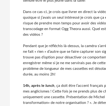
semble être le plus jeune dans la salle!
Dans ce cas-ci, je crois que livrer en direct la vi
quoique si j’avais un seul intéressé je crois que ça 
risque de prendre mon temps pour avoir des vidéos 
transcodage en format Ogg Theora aussi. Quel est
des vidéos ?
Pendant que je réfléchis là-dessus, la caméra s’ar
ne fait « rien » d’autre que se faire capturer son si
trouve pas d’option pour désactiver ce comportemen
enregistrer même si je ne me servirais pas de cette 
problème de longueur de mes cassettes est désolan
durée, au moins 2h!
14h, après le
lunch
, ça doit être l’accent français
mes anglicismes ! Cette fois je ne prends plus de c
uniquement une cassette. Présentation de Michel
transformation» de notre organisation ? ». Je détest