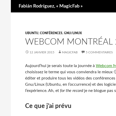
Recherche
Fabián Rodríguez, « MagicFab »
UBUNTU
,
CONFÉRENCES
,
GNU/LINUX
WEBCOM MONTRÉAL 
12 JANVIER 2015
MAGICFAB
5 COMMENTAIRES
Aujourd’hui je serais toute la journée à
Webcom Mo
choisissez le terme qui vous conviendra le mieux 🙂
éditer et produire tous les vidéos des conférences
Gnu/Linux (Ubuntu, en l’occurrence) et des logiciel
l’expérience. Ah, et
for the record
je ne blogue pas 
Ce que j’ai prévu