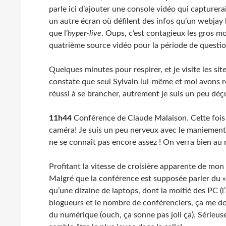
parle ici d’ajouter une console vidéo qui capturera
un autre écran où défilent des infos qu’un webjay
que l’
hyper-live
. Oups, c’est contagieux les gros m
quatrième source vidéo pour la période de question
Quelques minutes pour respirer, et je visite les si
constate que seul Sylvain lui-même et moi avons réu
réussi à se brancher, autrement je suis un peu déç
11h44
Conférence de Claude Malaison. Cette fois j
caméra! Je suis un peu nerveux avec le maniement
ne se connaît pas encore assez ! On verra bien au
Profitant la vitesse de croisière apparente de mon i
Malgré que la conférence est supposée parler du « 
qu’une dizaine de laptops, dont la moitié des PC (l
blogueurs et le nombre de conférenciers, ça me 
du numérique (ouch, ça sonne pas joli ça). Sérieuse