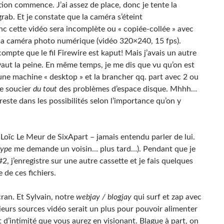
on commence. J’ai assez de place, donc je tente la
grab. Et je constate que la caméra s’éteint
cette vidéo sera incomplète ou « copiée-collée » avec
 la caméra photo numérique (vidéo 320×240, 15 fps).
mpte que le fil Firewire est kaput! Mais j’avais un autre
e vaut la peine. En même temps, je me dis que vu qu’on est
une machine « desktop » et la brancher qq. part avec 2 ou
me soucier
du tout
des problèmes d’espace disque. Mhhh…
reste dans les possibilités selon l’importance qu’on y
Loïc Le Meur de SixApart – jamais entendu parler de lui.
type
me demande un voisin… plus tard…). Pendant que je
, j’enregistre sur une autre cassette et je fais quelques
de ces fichiers.
ran. Et Sylvain, notre
webjay / blogjay
qui surf et zap avec
sieurs sources vidéo serait un plus pour pouvoir alimenter
 d’intimité que vous aurez en visionant. Blague à part, on