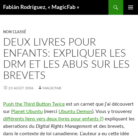
Aller
Recherche
Fabián Rodríguez, « MagicFab »
au
MENU
contenu
PRINCIP
NON CLASSÉ
DEUX LIVRES POUR
ENFANTS: EXPLIQUER LES
DRM ET LES ABUS SUR LES
BREVETS
23 AOÛT 2006
MAGICFAB
Push the Third Button Twice
est un carnet que j’ai découvert
sur
Planet Ubuntu
(merci
Ubuntu Demon
). Vous y trouverez
différents liens vers deux livres pour enfants (!)
expliquant les
aberrations du
Digital Rights Management
et des brevets,
dans le contexte de loi canadienne. L’auteur a eu cette idée