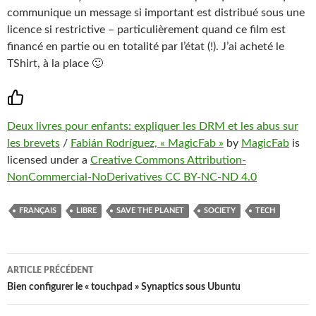
communique un message si important est distribué sous une
licence si restrictive – particulièrement quand ce film est
financé en partie ou en totalité par l’état (!). J’ai acheté le
TShirt, à la place 🙂
Deux livres pour enfants: expliquer les DRM et les abus sur
les brevets
/
Fabián Rodríguez, « MagicFab »
by
MagicFab
is
licensed under a
Creative Commons Attribution-
NonCommercial-NoDerivatives CC BY-NC-ND 4.0
FRANÇAIS
LIBRE
SAVE THE PLANET
SOCIETY
TECH
Navigation
ARTICLE PRÉCÉDENT
des
Bien configurer le « touchpad » Synaptics sous Ubuntu
articles