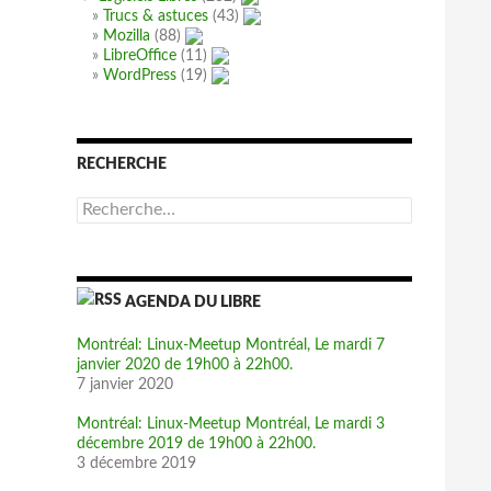
Trucs & astuces
(43)
Mozilla
(88)
LibreOffice
(11)
WordPress
(19)
RECHERCHE
R
e
c
h
e
AGENDA DU LIBRE
r
c
h
Montréal: Linux-Meetup Montréal, Le mardi 7
e
janvier 2020 de 19h00 à 22h00.
r
7 janvier 2020
:
Montréal: Linux-Meetup Montréal, Le mardi 3
décembre 2019 de 19h00 à 22h00.
3 décembre 2019