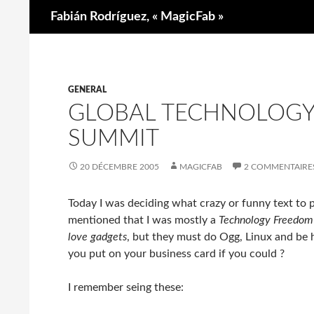
Recherche
Fabián Rodríguez, « MagicFab »
GENERAL
GLOBAL TECHNOLOG
SUMMIT
20 DÉCEMBRE 2005
MAGICFAB
2 COMMENTAIRE
Today I was deciding what crazy or funny text t
mentioned that I was mostly a
Technology Freedom
love gadgets
, but they must do Ogg, Linux and be 
you put on your business card if you could ?
I remember seing these: