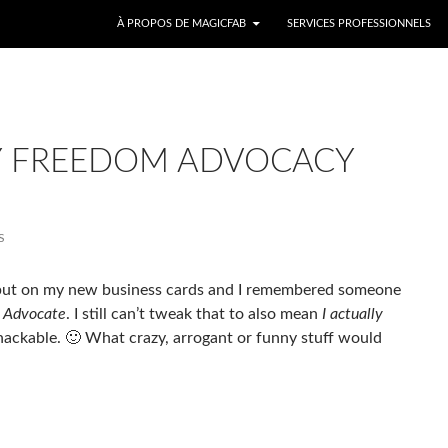
ALLER AU CONTENU
À PROPOS DE MAGICFAB
SERVICES PROFESSIONNELS
Y FREEDOM ADVOCACY
S
o put on my new business cards and I remembered someone
 Advocate
. I still can’t tweak that to also mean
I actually
hackable. 🙂 What crazy, arrogant or funny stuff would