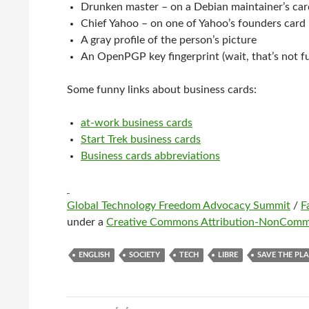
Drunken master – on a Debian maintainer’s car
Chief Yahoo – on one of Yahoo’s founders card
A gray profile of the person’s picture
An OpenPGP key fingerprint (wait, that’s not fun
Some funny links about business cards:
at-work business cards
Start Trek business cards
Business cards abbreviations
Global Technology Freedom Advocacy Summit
/
F
under a
Creative Commons Attribution-NonComm
ENGLISH
SOCIETY
TECH
LIBRE
SAVE THE PL