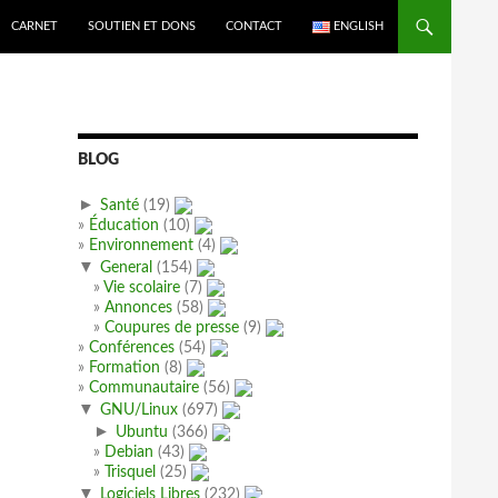
CARNET
SOUTIEN ET DONS
CONTACT
ENGLISH
BLOG
►
Santé
(19)
Éducation
(10)
Environnement
(4)
▼
General
(154)
Vie scolaire
(7)
Annonces
(58)
Coupures de presse
(9)
Conférences
(54)
Formation
(8)
Communautaire
(56)
▼
GNU/Linux
(697)
►
Ubuntu
(366)
Debian
(43)
Trisquel
(25)
▼
Logiciels Libres
(232)