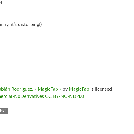
d
ny, it’s disturbing!)
abián Rodríguez, « MagicFab »
by
MagicFab
is licensed
ercial-NoDerivatives CC BY-NC-ND 4.0
ANET