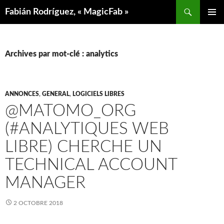
Aller
Recherche
Fabián Rodríguez, « MagicFab »
au
MENU
contenu
PRINCIP
Archives par mot-clé : analytics
ANNONCES
,
GENERAL
,
LOGICIELS LIBRES
@MATOMO_ORG
(#ANALYTIQUES WEB
LIBRE) CHERCHE UN
TECHNICAL ACCOUNT
MANAGER
2 OCTOBRE 2018