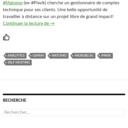
#Matomo
(ex-#Piwik) cherche un gestionnaire de comptes
technique pour ses clients. Une belle opportunité de
travailler à distance sur un projet libre de grand impact!
@Matomo_org (#analytiques web libre)
Continuer la lecture de
→
ANALYTICS
GAFAM
MATOMO
MICROBLOG
PIWIK
SELF-HOSTING
RECHERCHE
Rechercher :