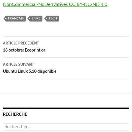
NonCommercial-NoDerivatives CC BY-NC-ND 4.0
FRANÇAIS
LIBRE
TECH
Navigation
ARTICLE PRÉCÉDENT
des
18 octobre: Ecoprint.ca
articles
ARTICLE SUIVANT
Ubuntu Linux 5.10 disponible
RECHERCHE
Rechercher :