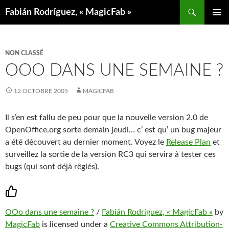
Aller
Recherche
Fabián Rodríguez, « MagicFab »
au
MENU
contenu
PRINCIP
NON CLASSÉ
OOO DANS UNE SEMAINE ?
12 OCTOBRE 2005
MAGICFAB
Il s’en est fallu de peu pour que la nouvelle version 2.0 de
OpenOffice.org sorte demain jeudi… c’ est qu’ un bug majeur
a été découvert au dernier moment. Voyez le
Release Plan
et
surveillez la sortie de la version RC3 qui servira à tester ces
bugs (qui sont déjà rêglés).
OOo dans une semaine ?
/
Fabián Rodríguez, « MagicFab »
by
MagicFab
is licensed under a
Creative Commons Attribution-