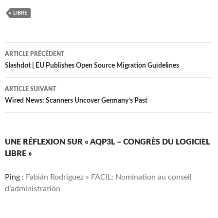
LIBRE
Navigation
ARTICLE PRÉCÉDENT
des
Slashdot | EU Publishes Open Source Migration Guidelines
articles
ARTICLE SUIVANT
Wired News: Scanners Uncover Germany’s Past
UNE RÉFLEXION SUR « AQP3L – CONGRÈS DU LOGICIEL
LIBRE »
Ping :
Fabián Rodríguez » FACIL: Nomination au conseil
d’administration