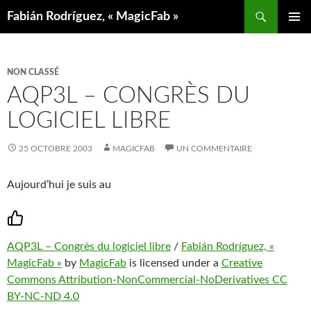
Aller
Recherche
Fabián Rodríguez, « MagicFab »
au
MENU
contenu
PRINCIP
NON CLASSÉ
AQP3L – CONGRÈS DU
LOGICIEL LIBRE
25 OCTOBRE 2003
MAGICFAB
UN COMMENTAIRE
Aujourd’hui je suis au
AQP3L – Congrès du logiciel libre
/
Fabián Rodríguez, «
MagicFab »
by
MagicFab
is licensed under a
Creative
Commons Attribution-NonCommercial-NoDerivatives CC
BY-NC-ND 4.0