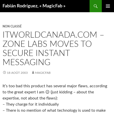
Aller
Recherche
Fabián Rodríguez, « MagicFab »
au
MENU
contenu
PRINCIP
NON CLASSÉ
ITWORLDCANADA.COM –
ZONE LABS MOVES TO
SECURE INSTANT
MESSAGING
18 AOÛT 2003
MAGICFAB
It’s too bad this product has several major flaws, according
to the great expert I am 😉 (just kidding – about the
expertise, not about the flaws):
– They charge for it individually
– There is no mention of what technology is used to make