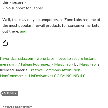
this « secure »
– No support for Jabber
Well, this may only be temporary, as Zone Labs has one of
the most popular firewall products for consumer markets
out there:
and
ITworldcanada.com – Zone Labs moves to secure instant
messaging
/
Fabián Rodríguez, « MagicFab »
by
MagicFab
is
licensed under a
Creative Commons Attribution-
NonCommercial-NoDerivatives CC BY-NC-ND 4.0
SECURITY
Navigation
ARTICLE PRÉCÉDENT